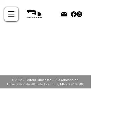
© 2022 - Editora Dimensão - Rua Adolpho de
Oliveira Portela, 40, Belo Horizonte, MG -
30810-640