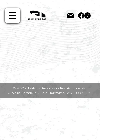
© 2022 - Editora Dimensão - Rua Adolpho de
Oliveira Portela, 40, Belo Horizonte, MG -
30810-640