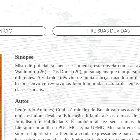
NÍCIO
TIRE SUAS DÚVIDAS
Sinopse
Misto de policial, suspense e comédia, esta novela conta as a
Waldomiro (26) e Das Dores (20), personagens que têm persona
diferentes.
A vida dos três vira de ponta-cabeça, quando um de
história
envolve reviravoltas bem-humoradas e trata de temas 
classes sociais.
Autor
Leo(nardo Antunes) Cunha é mineiro de Bocaiuva, mas aos tr
onde estudou desde a Educação Infantil até os cursos de E
Jornalismo e Publicidade. E também aí fez seus cursos d
Literatura Infantil, na PUC-MG, e, na UFMG, Mestrado em Ci
sobre o hipertexto – a literatura criada expressamente para a
tese sobre as comédias do diretor de teatro e de cinema franc