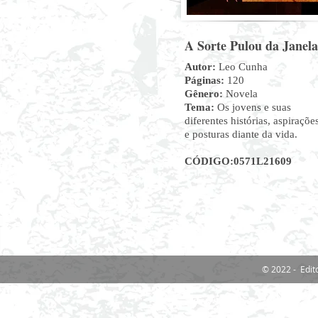
A Sorte Pulou da Janela
Autor:
Leo Cunha​
Páginas:
120
Gênero:
Novela
Tema:
Os jovens e suas
diferentes histórias, aspiraçõe
e posturas diante da vida.
CÓDIGO:0571L21609​
© 2022 - Edit