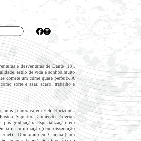
venturas e desventuras de Dante (18),
lidade, estilo de vida e sonhos muito
les comete um crime quase perfeito. A
como sorte e azar, acaso, trabalho e
ês anos já morava em Belo Horizonte,
nsino Superior: Comércio Exterior,
e pós-graduação: Especialização em
ência da Informação (com dissertação
 Internet) e Doutorado em Cinema (com
ês, Francis Veber). Sua trajetória de