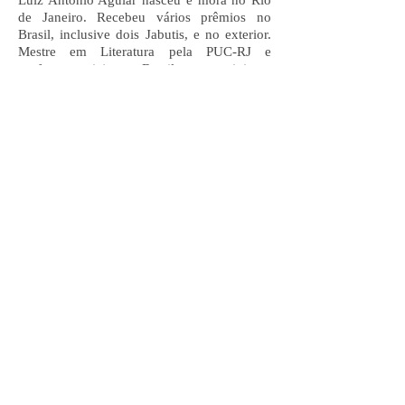
Luiz Antonio Aguiar nasceu e mora no Rio
de Janeiro. Recebeu vários prêmios no
Brasil, inclusive dois Jabutis, e no exterior.
Mestre em Literatura pela PUC-RJ e
professor, viaja o Brasil para ministrar
cursos de especialização em Literatura, e
para bate-papos em colégios, feiras de livros
e eventos do mercado editorial. Tem
especial interesse por histórias de terror, e é
muito ativo nas redes sociais, onde costuma
falar sobre jedis, lobisomens, vampiros,
mitologia grega, literatura clássica, entre
outros temas, para o público em geral.
OBRA
MATERIAL DIGITAL DO PROFESSOR
MATERIAL AUDIOVISUAL DO PROFESSOR
© 2022 - Editora Dimensão - Rua Adolpho de
Oliveira Portela, 40, Belo Horizonte, MG -
30810-640